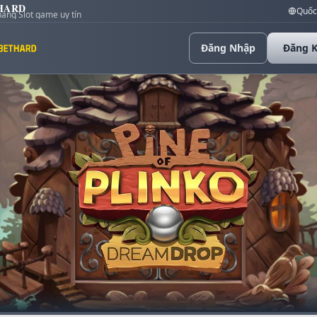
HARD
Quốc
ang Slot game uy tín
Đăng Nhập
Đăng 