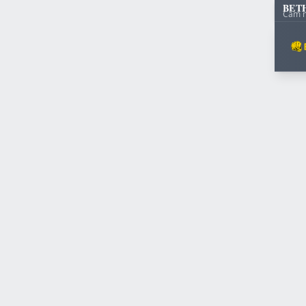
BET
Cẩm n