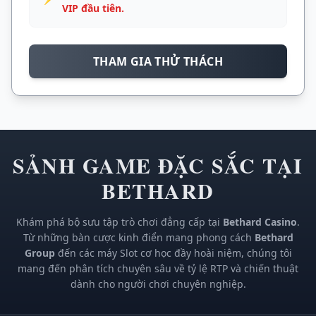
VIP đầu tiên.
THAM GIA THỬ THÁCH
SẢNH GAME ĐẶC SẮC TẠI
BETHARD
Khám phá bộ sưu tập trò chơi đẳng cấp tại
Bethard Casino
.
Từ những bàn cược kinh điển mang phong cách
Bethard
Group
đến các máy Slot cơ học đầy hoài niệm, chúng tôi
mang đến phân tích chuyên sâu về tỷ lệ RTP và chiến thuật
dành cho người chơi chuyên nghiệp.