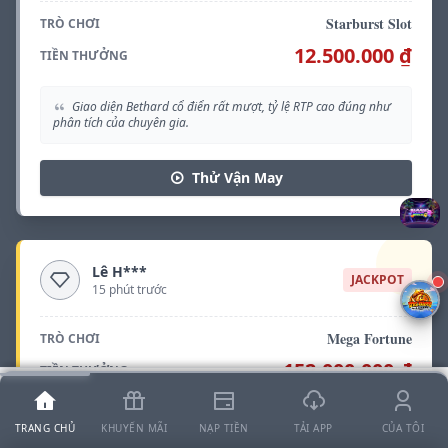
Starburst Slot
TRÒ CHƠI
12.500.000 ₫
TIỀN THƯỞNG
Giao diện Bethard cổ điển rất mượt, tỷ lệ RTP cao đúng như
phân tích của chuyên gia.
Thử Vận May
Lê H***
JACKPOT
15 phút trước
Mega Fortune
TRÒ CHƠI
152.000.000 ₫
TIỀN THƯỞNG
Vẫn còn thắc mắc?
⬇
Tải App Ngay
Chat ngay với hỗ trợ viên
Không thể tin được! Jackpot nổ ngay trên điện thoại. Cảm ơn
TRANG CHỦ
KHUYẾN MÃI
NẠP TIỀN
TẢI APP
CỦA TÔI
Bethard Malta.