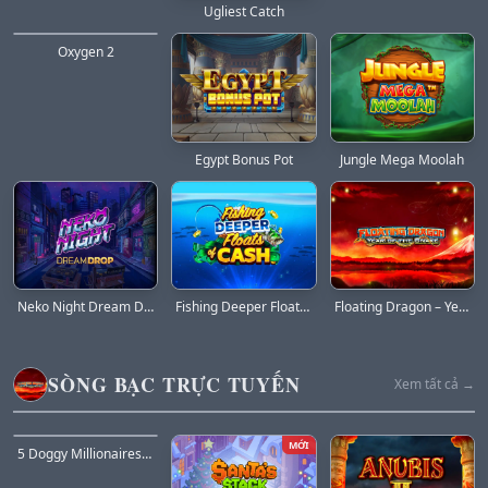
Ugliest Catch
Oxygen 2
Egypt Bonus Pot
Jungle Mega Moolah
Neko Night Dream Drop
Fishing Deeper Floats of Cash
Floating Dragon – Year of the Snake
SÒNG BẠC TRỰC TUYẾN
Xem tất cả →
HOT
MỚI
5 Doggy Millionaires Dream Drop