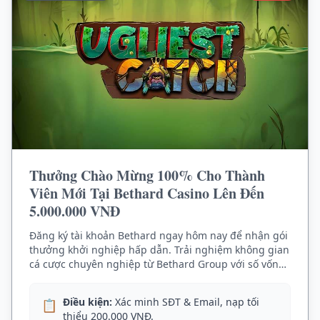
Thưởng Chào Mừng 100% Cho Thành
Viên Mới Tại Bethard Casino Lên Đến
5.000.000 VNĐ
Đăng ký tài khoản Bethard ngay hôm nay để nhận gói
thưởng khởi nghiệp hấp dẫn. Trải nghiệm không gian
cá cược chuyên nghiệp từ Bethard Group với số vốn
nhân đôi, mở ra cơ hội thắng lớn tại sảnh slot game
cổ điển.
Điều kiện:
Xác minh SĐT & Email, nạp tối
📋
thiểu 200.000 VNĐ.