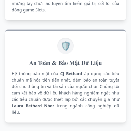
những tay chơi lão luyện tìm kiếm giá trị cốt lõi của
29/06/2026 NguyenDi*** nhan thuong 200,000 VND ✨
dòng game Slots.
29/06/2026 NguyenDie*** rut tien thanh cong 4,550,000 
29/06/2026 TranDoAn*** nhan hoan tra 500,000 VND 🎊
29/06/2026 TranCa*** no hu 70,000,000 VND 💥
29/06/2026 TranN*** rut tien thanh cong 1,900,000 VND 
29/06/2026 NguyenDiep*** no hu 44,500,000 VND 🎰
🛡️
29/06/2026 TranLeAn*** nhan thuong 250,000 VND 🎉
29/06/2026 TranPham*** nhan hoan tra 250,000 VND 🎊
29/06/2026 TranPhamM*** rut tien thanh cong 4,500,000 
An Toàn & Bảo Mật Dữ Liệu
Hệ thống bảo mật của
CJ Bethard
áp dụng các tiêu
chuẩn mã hóa tiên tiến nhất, đảm bảo an toàn tuyệt
đối cho thông tin và tài sản của người chơi. Chúng tôi
cam kết bảo vệ dữ liệu khách hàng nghiêm ngặt như
các tiêu chuẩn được thiết lập bởi các chuyên gia như
Laura Bethard Nber
trong ngành công nghiệp dữ
liệu.