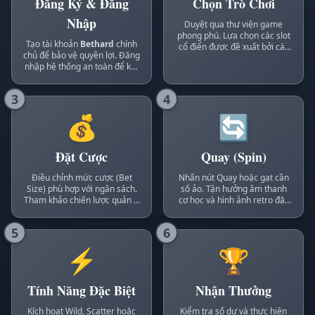
Đăng Ký & Đăng
Chọn Trò Chơi
Nhập
Duyệt qua thư viện game
phong phú. Lựa chọn các slot
Tạo tài khoản
Bethard
chính
cổ điển được đề xuất bởi các
chủ để bảo vệ quyền lợi. Đăng
chuyên gia như
Earl
nhập hệ thống an toàn để kết
Bethards
.
nối với máy chủ
Bethard
Malta
.
3
4
💰
🔄
Đặt Cược
Quay (Spin)
Điều chỉnh mức cược (Bet
Nhấn nút Quay hoặc gạt cần
Size) phù hợp với ngân sách.
số ảo. Tận hưởng âm thanh
Tham khảo chiến lược quản lý
cơ học và hình ảnh retro đặc
vốn của
Laura Bethard
trưng của
Bethard Casino
.
Nber
.
5
6
⚡
🏆
Tính Năng Đặc Biệt
Nhận Thưởng
Kích hoạt Wild, Scatter hoặc
Kiểm tra số dư và thực hiện