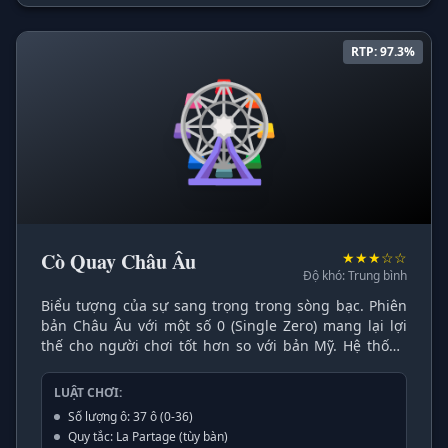
RTP: 97.3%
🎡
Cò Quay Châu Âu
★★★☆☆
Độ khó: Trung bình
Biểu tượng của sự sang trọng trong sòng bạc. Phiên
bản Châu Âu với một số 0 (Single Zero) mang lại lợi
thế cho người chơi tốt hơn so với bản Mỹ. Hệ thống
Bethard
cung cấp bàn chơi với đồ họa 3D chân thực,
tái hiện cảm giác hồi hộp khi viên bi lăn trên vòng
LUẬT CHƠI:
quay.
Số lượng ô: 37 ô (0-36)
Quy tắc: La Partage (tùy bàn)