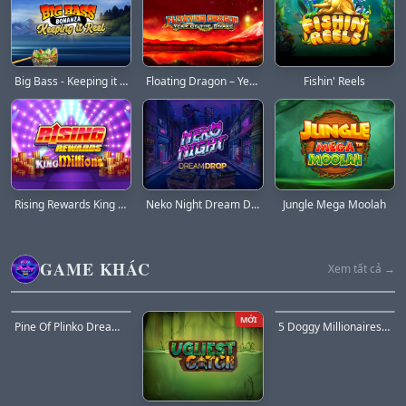
Big Bass - Keeping it Reel
Floating Dragon – Year of the Snake
Fishin' Reels
Rising Rewards King Millions
Neko Night Dream Drop
Jungle Mega Moolah
GAME KHÁC
Xem tất cả →
HOT
MỚI
Pine Of Plinko Dream Drop
5 Doggy Millionaires Dream Drop