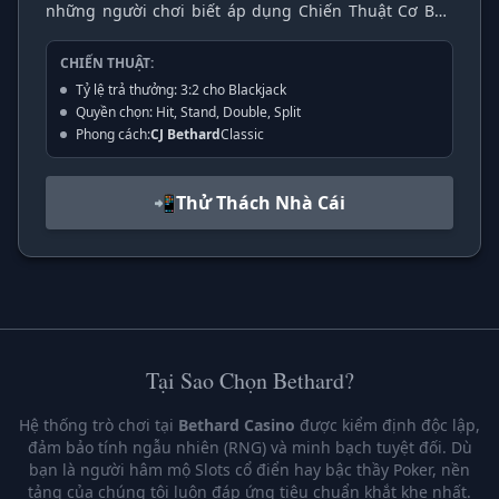
những người chơi biết áp dụng Chiến Thuật Cơ Bản
(Basic Strategy). Mục tiêu đơn giản: đạt điểm số gần
21 hơn nhà cái mà không bị "quắc" (Bust).
CHIẾN THUẬT:
Tỷ lệ trả thưởng: 3:2 cho Blackjack
Quyền chọn: Hit, Stand, Double, Split
Phong cách:
CJ Bethard
Classic
📲
Thử Thách Nhà Cái
Tại Sao Chọn Bethard?
Hệ thống trò chơi tại
Bethard Casino
được kiểm định độc lập,
đảm bảo tính ngẫu nhiên (RNG) và minh bạch tuyệt đối. Dù
bạn là người hâm mộ Slots cổ điển hay bậc thầy Poker, nền
tảng của chúng tôi luôn đáp ứng tiêu chuẩn khắt khe nhất.