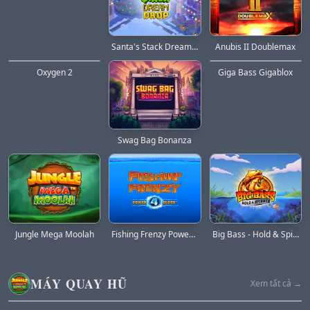
Santa's Stack Dream Drop
Anubis II Doublemax
Oxygen 2
Giga Bass Gigablox
Swag Bag Bonanza
Jungle Mega Moolah
Fishing Frenzy Power 4 Slots
Big Bass - Hold & Spinner
MÁY QUAY HŨ
Xem tất cả →