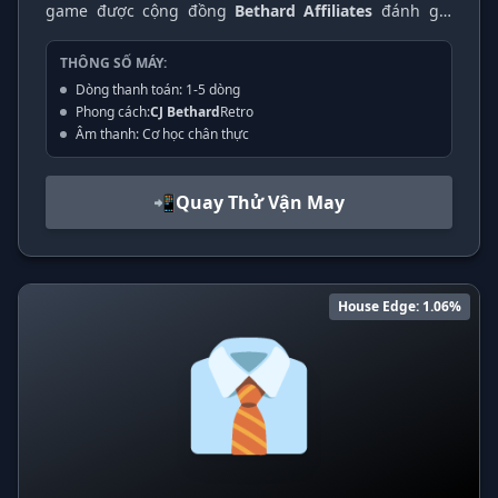
game được cộng đồng
Bethard Affiliates
đánh giá
cao nhờ sự đơn giản, tập trung vào trải nghiệm quay
hũ thuần túy mà không bị phân tâm bởi các hiệu ứng
THÔNG SỐ MÁY:
đồ họa phức tạp.
Dòng thanh toán: 1-5 dòng
Phong cách:
CJ Bethard
Retro
Âm thanh: Cơ học chân thực
📲
Quay Thử Vận May
House Edge: 1.06%
👔