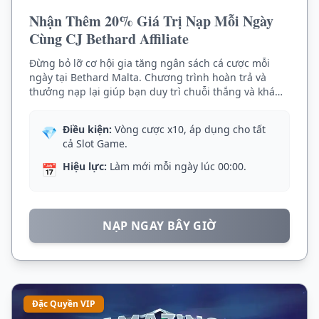
Nhận Thêm 20% Giá Trị Nạp Mỗi Ngày
Cùng CJ Bethard Affiliate
Đừng bỏ lỡ cơ hội gia tăng ngân sách cá cược mỗi
ngày tại Bethard Malta. Chương trình hoàn trả và
thưởng nạp lại giúp bạn duy trì chuỗi thắng và khám
phá thêm nhiều tựa game hấp dẫn như Fiona of
Lucksley.
Điều kiện:
Vòng cược x10, áp dụng cho tất
💎
cả Slot Game.
Hiệu lực:
Làm mới mỗi ngày lúc 00:00.
📅
NẠP NGAY BÂY GIỜ
Đặc Quyền VIP