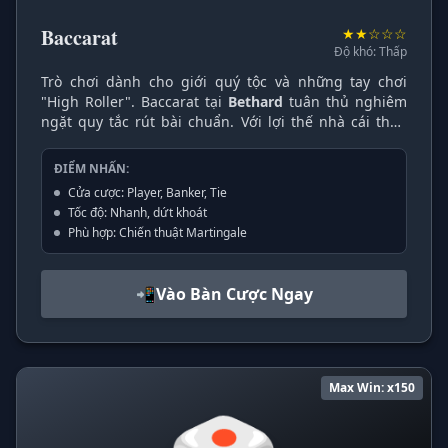
Baccarat
★★☆☆☆
Độ khó: Thấp
Trò chơi dành cho giới quý tộc và những tay chơi
"High Roller". Baccarat tại
Bethard
tuân thủ nghiêm
ngặt quy tắc rút bài chuẩn. Với lợi thế nhà cái thấp
nhất trong các loại game bài, đây là lựa chọn hàng
đầu được phân tích kỹ lưỡng bởi các chuyên gia như
ĐIỂM NHẤN:
Laura Bethard Nber
.
Cửa cược: Player, Banker, Tie
Tốc độ: Nhanh, dứt khoát
Phù hợp: Chiến thuật Martingale
📲
Vào Bàn Cược Ngay
Max Win: x150