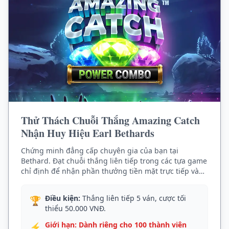
Thử Thách Chuỗi Thắng Amazing Catch
Nhận Huy Hiệu Earl Bethards
Chứng minh đẳng cấp chuyên gia của bạn tại
Bethard. Đạt chuỗi thắng liên tiếp trong các tựa game
chỉ định để nhận phần thưởng tiền mặt trực tiếp và
quyền lợi VIP độc quyền từ hệ thống Laura Bethard
Nber.
Điều kiện:
Thắng liên tiếp 5 ván, cược tối
🏆
thiểu 50.000 VNĐ.
Giới hạn: Dành riêng cho 100 thành viên
⚡