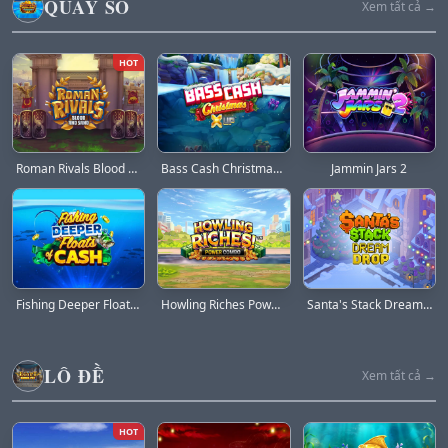
QUAY SỐ
Xem tất cả →
HOT
Roman Rivals Blood and Sand
Bass Cash Christmas X UP
Jammin Jars 2
Fishing Deeper Floats of Cash
Howling Riches Power Combo
Santa's Stack Dream Drop
LÔ ĐỀ
Xem tất cả →
HOT