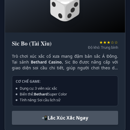
🎲
Sic Bo (Tài Xỉu)
★★★☆☆
Độ khó: Trung bình
Trò chơi xúc xắc cổ xưa mang đậm bản sắc Á Đông.
Tại sảnh
Bethard Casino
, Sic Bo được nâng cấp với
giao diện soi cầu chi tiết, giúp người chơi theo dõi
lịch sử kết quả minh bạch. Sự đa dạng trong các cửa
cược từ Tài/Xỉu đến cược Bộ Ba tạo nên sự kịch tính.
CƠ CHẾ GAME:
Dụng cụ: 3 viên xúc xắc
Biến thể:
Bethard
Super Color
Tính năng: Soi cầu lịch sử
📲
Lắc Xúc Xắc Ngay