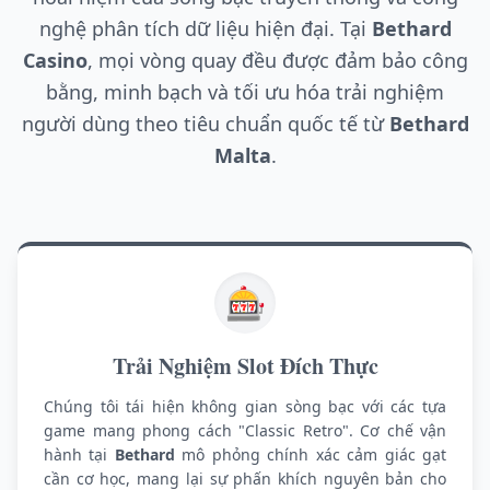
29/06/2026 TranHoa*** no hu 16,000,000 VND 🚀
nghệ phân tích dữ liệu hiện đại. Tại
Bethard
29/06/2026 TranLeA*** nhan thuong 850,000 VND 🎁
Casino
, mọi vòng quay đều được đảm bảo công
29/06/2026 TranLuu*** nhan thuong 450,000 VND ✨
29/06/2026 TranDoA*** thang lon 13,700,000 VND 🏆
bằng, minh bạch và tối ưu hóa trải nghiệm
29/06/2026 TranDu*** thang lon 1,000,000 VND 🔥
người dùng theo tiêu chuẩn quốc tế từ
Bethard
29/06/2026 TranHoA*** nhan hoan tra 300,000 VND 🎊
Malta
.
29/06/2026 TranDao*** nhan thuong 450,000 VND ✨
29/06/2026 Nguye*** nhan thuong 400,000 VND 🎉
29/06/2026 Nguyen*** nhan thuong 400,000 VND 🎉
29/06/2026 TranLeM*** no hu 58,000,000 VND 🎰
29/06/2026 TranV*** no hu 50,000,000 VND 🎰
🎰
29/06/2026 NguyenT*** nhan thuong 700,000 VND 🎉
29/06/2026 TranM*** nhan thuong 300,000 VND ✨
29/06/2026 NguyenD*** nhan hoan tra 100,000 VND 🔄
Trải Nghiệm Slot Đích Thực
29/06/2026 TranMa*** nhan hoan tra 600,000 VND 💵
29/06/2026 TranDang*** thang lon 14,400,000 VND 🏆
Chúng tôi tái hiện không gian sòng bạc với các tựa
29/06/2026 TranLyA*** nhan hoan tra 700,000 VND 🎊
game mang phong cách "Classic Retro". Cơ chế vận
hành tại
Bethard
mô phỏng chính xác cảm giác gạt
29/06/2026 NguyenTo*** nhan hoan tra 450,000 VND 🎊
cần cơ học, mang lại sự phấn khích nguyên bản cho
29/06/2026 TranPha*** nhan hoan tra 750,000 VND 💵