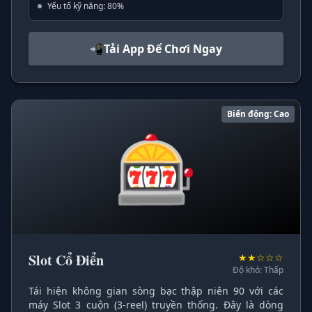
Yếu tố kỹ năng: 80%
📲
Tải App Để Chơi Ngay
Biến động: Cao
🎰
Slot Cổ Điển
★★☆☆☆
Độ khó: Thấp
Tái hiện không gian sòng bạc thập niên 90 với các
máy Slot 3 cuộn (3-reel) truyền thống. Đây là dòng