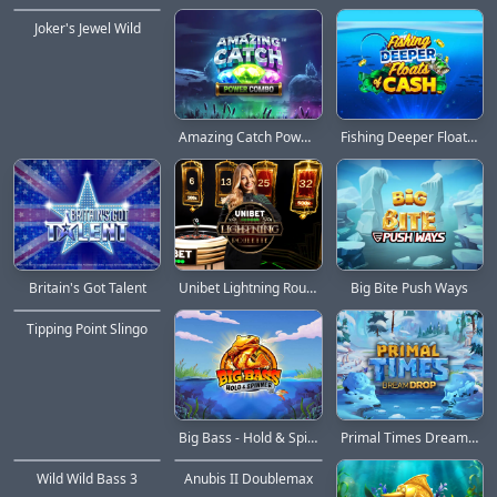
HOT
Joker's Jewel Wild
Amazing Catch Power Combo
Fishing Deeper Floats of Cash
Britain's Got Talent
Unibet Lightning Roulette
Big Bite Push Ways
Tipping Point Slingo
Big Bass - Hold & Spinner
Primal Times Dream Drop
Wild Wild Bass 3
Anubis II Doublemax