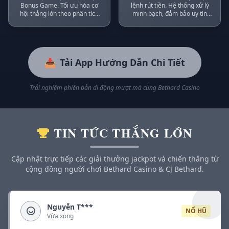
Bonus Game. Tối ưu hóa cơ
lệnh rút tiền. Hệ thống xử lý
hội thắng lớn theo phân tích
minh bạch, đảm bảo uy tín
từ
Bethard Affiliates
.
của thương hiệu
Bethard
.
📥
Tải App Hướng Dẫn Chi Tiết
Trải nghiệm phiên bản di động mượt mà cùng Bethard Casino
TIN TỨC THẮNG LỚN
Cập nhật trực tiếp các giải thưởng jackpot và chiến thắng từ
cộng đồng người chơi Bethard Casino & CJ Bethard.
Nguyễn T***
NỔ HŨ
Vừa xong