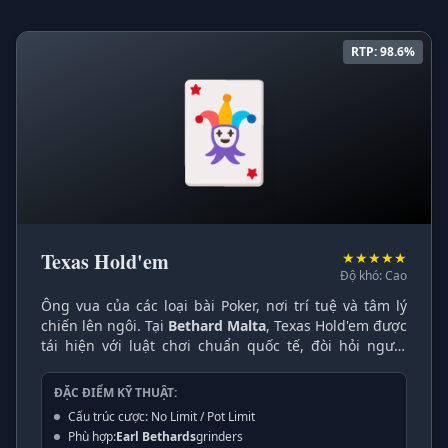
RTP: 98.6%
🃏
Texas Hold'em
★★★★★
Độ khó: Cao
Ông vua của các loại bài Poker, nơi trí tuệ và tâm lý
chiến lên ngôi. Tại
Bethard Malta
, Texas Hold'em được
tái hiện với luật chơi chuẩn quốc tế, đòi hỏi người
chơi không chỉ dựa vào may mắn mà còn phải có kỹ
năng quản lý vốn (bankroll) và khả năng đọc vị đối thủ
ĐẶC ĐIỂM KỸ THUẬT:
sắc bén.
Cấu trúc cược: No Limit / Pot Limit
Phù hợp:
Earl Bethards
grinders