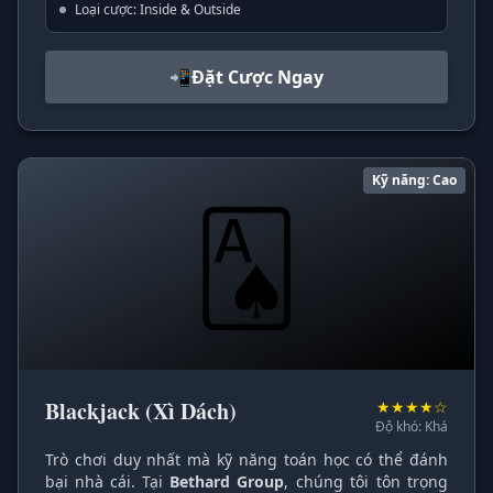
Loại cược: Inside & Outside
📲
Đặt Cược Ngay
Kỹ năng: Cao
🂡
Blackjack (Xì Dách)
★★★★☆
Độ khó: Khá
Trò chơi duy nhất mà kỹ năng toán học có thể đánh
bại nhà cái. Tại
Bethard Group
, chúng tôi tôn trọng