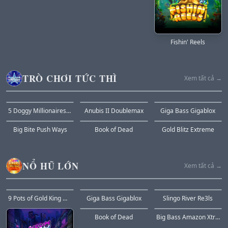
Fishin' Reels
TRÒ CHƠI TỨC THÌ
Xem tất cả →
HOT
MỚI
YÊU THÍCH
5 Doggy Millionaires Dream Drop
Anubis II Doublemax
Giga Bass Gigablox
Big Bite Push Ways
Book of Dead
Gold Blitz Extreme
NỔ HŨ LỚN
Xem tất cả →
HOT
YÊU THÍCH
MỚI
9 Pots of Gold King Millions
Giga Bass Gigablox
Slingo River Re3ls
Book of Dead
Big Bass Amazon Xtreme