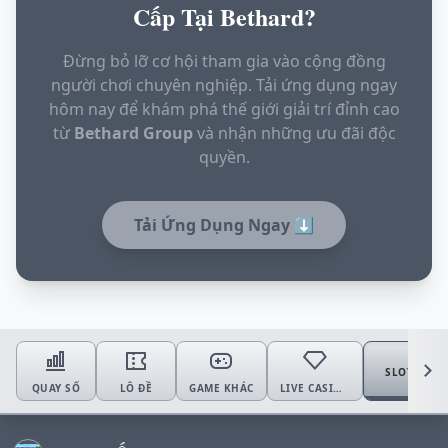
Cấp Tại Bethard?
Đừng bỏ lỡ cơ hội tham gia vào cộng đồng
người chơi chuyên nghiệp. Tải ứng dụng ngay
hôm nay để khám phá thế giới giải trí đỉnh cao
từ
Bethard Group
và nhận những ưu đãi độc
quyền.
Tải Ứng Dụng Ngay ⬇️
SLOTS
QUAY SỐ
LÔ ĐỀ
GAME KHÁC
LIVE CASINO